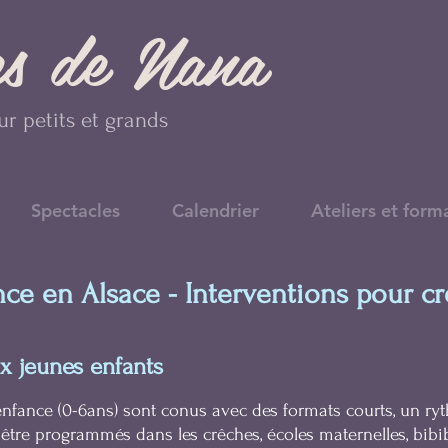
es de Nana
r petits et grands
Spectacles
Calendrier
Ateliers et form
nce en Alsace - Interventions pour c
ux jeunes enfants
 enfance (0-6ans) sont conus avec des formats courts, un ry
être programmés dans les crêches, écoles maternelles, bibi