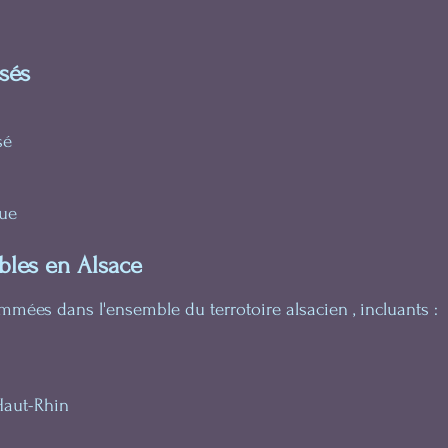
sés
isé
que
bles en Alsace
mmées dans l'ensemble du terrotoire alsacien , incluants :
Haut-Rhin