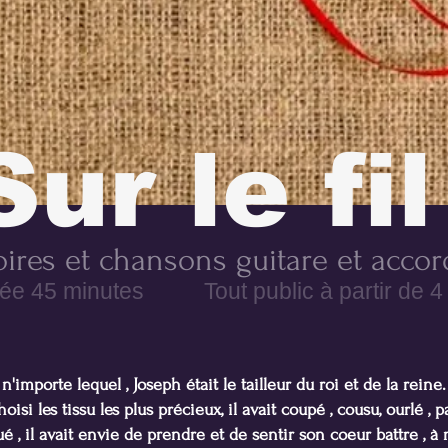
Sur le fil
oires et chansons guitare et acco
ée 45 minutes Tout public à partir de 4
 n'importe lequel , Joseph était le tailleur du roi et de la reine.
oisi les tissu les plus précieux, il avait coupé , cousu, ourlé , 
igué , il avait envie de prendre et de sentir son coeur battre , 