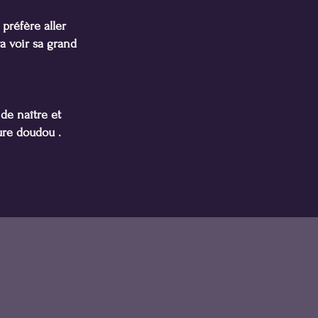
 préfère aller
va voir sa grand
 de naître et
ure doudou .