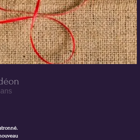
rdéon
 ans
patronné.
à nouveau